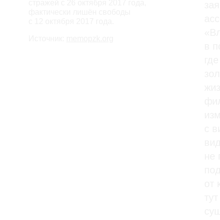
стражей с 26 октября 2017 года,
зая
фактически лишён свободы
асс
с 12 октября 2017 года.
«Вл
Источник:
memopzk.org
в п
где
зол
жиз
фил
изм
с в
вид
не
под
от 
тут
сущ