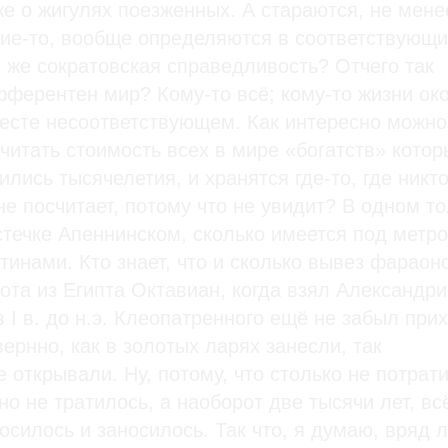
е о жигулях поезженных. А стараются, не мене
ие-то, вообще определяются в соответствующи
 же сократовская справедливость? Отчего так
ферентен мир? Кому-то всё; кому-то жизни ок
есте несоответствующем. Как интересно можн
читать стоимость всех в мире «богатств» котор
ились тысячелетия, и хранятся где-то, где никт
не посчитает, потому что не увидит? В одном т
течке Апеннинском, сколько имеется под метр
тинами. Кто знает, что и сколько вывез фараон
ота из Египта Октавиан, когда взял Александр
 I в. до н.э. Клеопатренного ещё не забыл прих
ернно, как в золотых ларях занесли, так
е открывали. Ну, потому, что столько не потрати
но не тратилось, а наоборот две тысячи лет, вс
осилось и заносилось. Так что, я думаю, вряд л