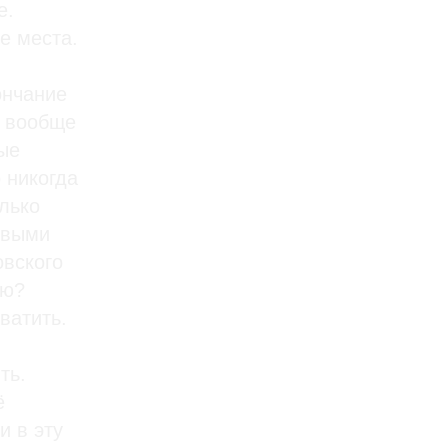
е.
е места.
ончание
о вообще
ые
о никогда
олько
овыми
овского
ию?
ватить.
ть.
ё
и в эту