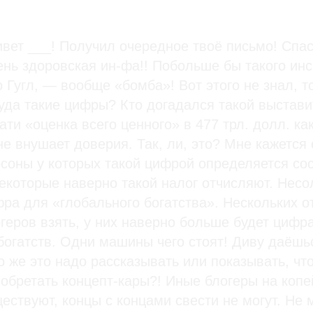
вет ___! Получил очередное твоё письмо! Спас
нь здоровская ин-фа!! Побольше бы такого инс
 Гугл, — вообще «бомба»! Вот этого не знал, т
уда такие цифры? Кто догадался такой выстави
ати «оценка всего ценного» в 477 трл. долл. как
е внушает доверия. Так, ли, это? Мне кажется 
соны у которых такой цифрой определяется со
екоторые наверно такой налог отчисляют. Нес
ра для «глобального богатства». Нескольких о
геров взять, у них наверно больше будет цифр
богатств. Одни машины чего стоят! Диву даёшь
о же это надо рассказывать или показывать, чт
обретать концепт-кары?! Иные блогеры на копе
ествуют, концы с концами свести не могут. Не 