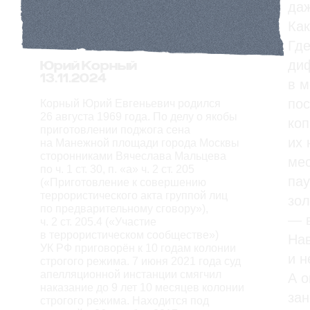
даж
Как
Где
диф
Юрий Корный
13.11.2024
в м
пос
Корный Юрий Евгеньевич родился
26 августа 1969 года. По делу о якобы
коп
приготовлении поджога сена
их 
на Манежной площади города Москвы
сторонниками Вячеслава Мальцева
мес
по ч. 1 ст. 30, п. «а» ч. 2 ст. 205
пау
(«Приготовление к совершению
террористического акта группой лиц
зол
по предварительному сговору»),
— в
ч. 2 ст. 205.4 («Участие
в террористическом сообществе»)
Нав
УК РФ приговорён к 10 годам колонии
и н
строгого режима. 7 июня 2021 года суд
апелляционной инстанции смягчил
А о
наказание до 9 лет 10 месяцев колонии
зан
строгого режима. Находится под