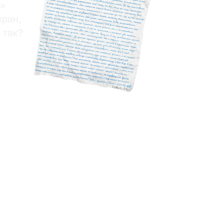
m»
кран,
 так?