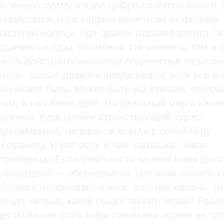
вленную сумму вошла цифра папского золота.
оциируется это с кадром-моментом из фильма
астелин колец». Где дракон охранял золото гн
одземелье горы. Возможно эти моменты там и 
 есть действительно такое подземелье засыпан
отом, только дракона пририсовали, хотя всё в 
ни может быть. Может быть мы думаем, что см
ьм, а на самом деле это реальный мир в каком
ерении, куда проник странствующий турист
идеокамерой, напевая: я всегда с собой беру
еокамеру. И вот ведь в чём заковыка: никак
 проверишь! Если реальность нашего мира фи
тверждают — обосновывая, при этом пинают к
которого отскакивает и нога, а от неё камень, то
 пнуть нельзя, какой смысл пинать экран? Реал
ествования этого мира пинанием экрана не пр