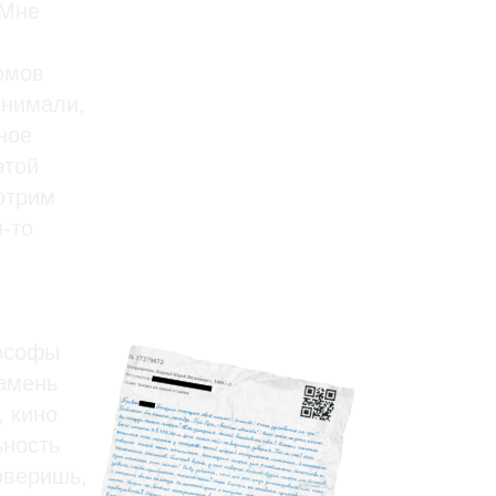
 Мне
омов
снимали,
ное
этой
отрим
-то
лософы
амень
, кино
ьность
оверишь,