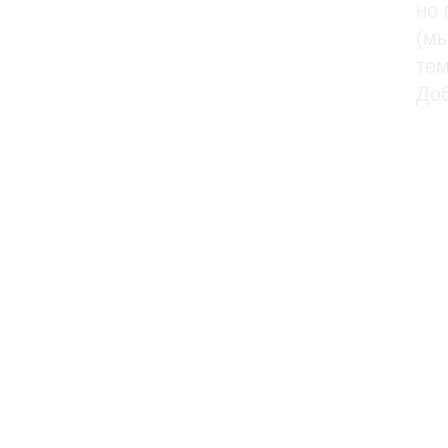
но 
(мы
тем
Доб