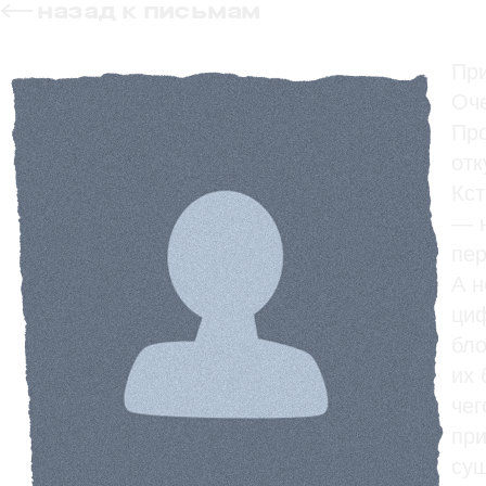
назад к письмам
При
Оче
Про
отк
Кст
— н
пер
А н
циф
бло
их 
чег
при
сущ