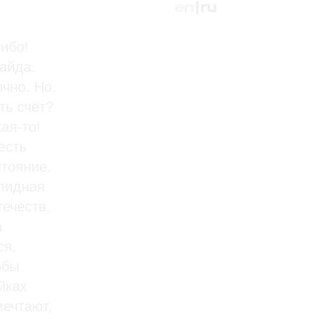
en
| ru
ибо!
айда.
очно. Но,
ть счёт?
ая-то!
есть
стояние.
олидная
течеств.
а
ся,
обы
йках
мечтают,