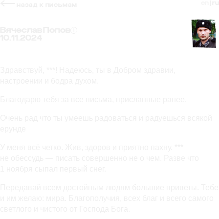
en
| ru
назад к письмам
Вячеслав Попов
10.11.2024
Здравствуй, ***! Надеюсь, ты в Добром здравии,
настроении и бодра духом.
Благодарю тебя за все письма, присланные ранее.
Очень рад что ты умеешь радоваться и радуешься всякой
ерунде
У меня всё четко. Жив, здоров и приятно пахну. ***
не обессудь — писать совершенно не о чем. Разве что
1 ноября сыпал первый снег.
Передавай всем достойным людям большие приветы. Тебе
и им желаю: мира. Благополучия, всех благ и всего самого
светлого и чистого от Господа Бога.