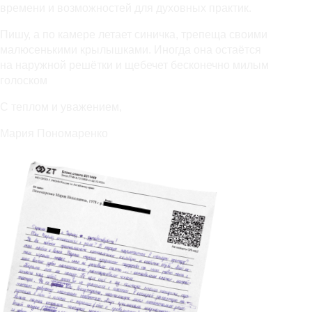
времени и возможностей для духовных практик.
Пишу, а по камере летает синичка, трепеща своими
малюсенькими крылышками. Иногда она остаётся
на наружной решётки и щебечет бесконечно милым
голоском
С теплом и уважением,
Мария Пономаренко