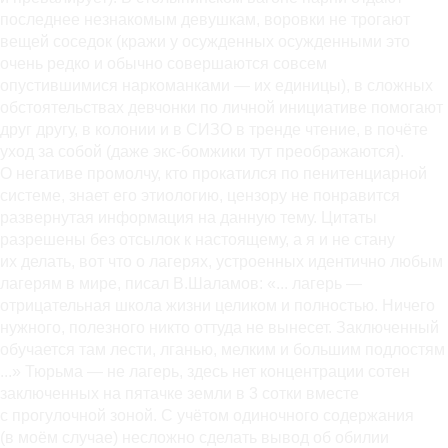
последнее незнакомым девушкам, воровки не трогают
вещей соседок (кражи у осужденных осужденными это
очень редко и обычно совершаются совсем
опустившимися наркоманками — их единицы), в сложных
обстоятельствах девчонки по личной инициативе помогают
друг другу, в колонии и в СИЗО в тренде чтение, в почёте
уход за собой (даже экс-бомжики тут преображаются).
О негативе промолчу, кто прокатился по пенитенциарной
системе, знает его этиологию, цензору не понравится
развернутая информация на данную тему. Цитаты
разрешены без отсылок к настоящему, а я и не стану
их делать, вот что о лагерях, устроенных идентично любым
лагерям в мире, писал В.Шаламов: «... лагерь —
отрицательная школа жизни целиком и полностью. Ничего
нужного, полезного никто оттуда не вынесет. Заключенный
обучается там лести, лганью, мелким и большим подлостям
...» Тюрьма — не лагерь, здесь нет концентрации сотен
заключенных на пятачке земли в 3 сотки вместе
с прогулочной зоной. С учётом одиночного содержания
(в моём случае) несложно сделать вывод об обилии