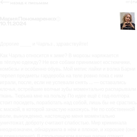
en
| ru
назад к письмам
Мария Пономаренко
10.11.2024
Дорогие ____ и Чарльз , здравствуйте!
Как Чарльз относится к зиме? В морозы наряжается
в тёплую одежду? Не все собаки принимают костюмчики,
комбезы и особенно обувь. Мой метис лайки и волка Барни
терпел предметы гардероба на теле ровно пока с ним
играли, после, если не успевали снять ... — оставались
клочья, острейшие волчьи зубы моментально распарывали
ткань. Тюрьма мне на пользу. По идее ещё с год-полтора
стоит посидеть, поработать над собой, лишь бы не срастись
с маской, в которой зачастую нахожусь. Не по собственной
воле, вынужденно, настоящую меня моментально
уничтожат, доброту считают слабостью. Мир криминала
неоднозначен, обнаружила в нём и плохое, и хорошее (оно
и превалирует). В столыпинском вагоне парни отдают