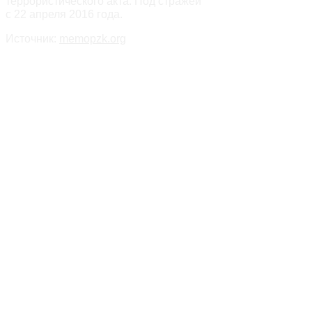
террористического акта. Под стражей
с 22 апреля 2016 года.
Источник:
memopzk.org